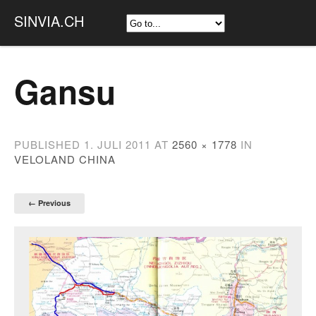
SINVIA.CH
Gansu
PUBLISHED
1. JULI 2011
AT
2560 × 1778
IN
VELOLAND CHINA
← Previous