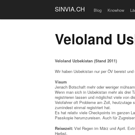
SINVIA.CH
Blog
Knowhow
Lä
Veloland Us
Veloland Uzbekistan (Stand 2011)
Wir haben Usbekistan nur per ÖV bereist und
Visum
Jenach Botschaft mehr oder weniger mühsam
Wenn man sich in Usbekistan mehr als drei Ta
registrieren lassen und möglichst viele von 
Velofahrer oft Probleme am Zoll, heutzutage 
zumindest einmal registriert hat.
Es hat relativ viele Checkpoints im ganzen Lan
Passkopie herumzureisen. Auch für Zugreisen
Reisezeit:
Viel Regen im März und April. Ext
Herbst.