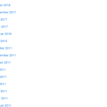
ar 2018
ember 2017
l 2017
 2017
uar 2016
l 2012
ber 2011
ember 2011
st 2011
 2011
 2011
2011
l 2011
 2011
uar 2011