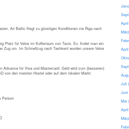
Janu
Sept
Apri
sien. Air Baltic fliegt zu günstigen Konditionen via Riga nach
März
Febr
nig Platz für Velos im Kofferraum von Taxis. Ev. findet man ein
der Zug um. Im Schnellzug nach Tashkent wurden unsere Velos
Apri
Okto
Sept
on Advance für Visa und Mastercard. Geld wird zum (besseren)
 von den meisten Hostel oder auf dem lokalen Markt
Augu
Juli
Juni
o Person
Mai 
Apri
SD
März
Febr