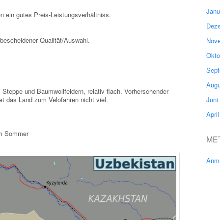
Janu
n ein gutes Preis-Leistungsverhältniss.
Deze
 bescheidener Qualität/Auswahl.
Nove
Okto
Sept
Augu
Steppe und Baumwollfeldern, relativ flach. Vorherschender
Juni
t das Land zum Velofahren nicht viel.
Apri
 im Sommer
ME
Anm