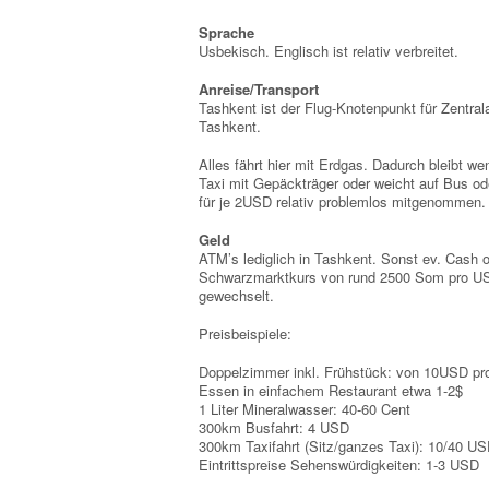
Sprache
Usbekisch. Englisch ist relativ verbreitet.
Anreise/Transport
Tashkent ist der Flug-Knotenpunkt für Zentrala
Tashkent.
Alles fährt hier mit Erdgas. Dadurch bleibt we
Taxi mit Gepäckträger oder weicht auf Bus o
für je 2USD relativ problemlos mitgenommen.
Geld
ATM’s lediglich in Tashkent. Sonst ev. Cash 
Schwarzmarktkurs von rund 2500 Som pro USD
gewechselt.
Preisbeispiele:
Doppelzimmer inkl. Frühstück: von 10USD pr
Essen in einfachem Restaurant etwa 1-2$
1 Liter Mineralwasser: 40-60 Cent
300km Busfahrt: 4 USD
300km Taxifahrt (Sitz/ganzes Taxi): 10/40 U
Eintrittspreise Sehenswürdigkeiten: 1-3 USD