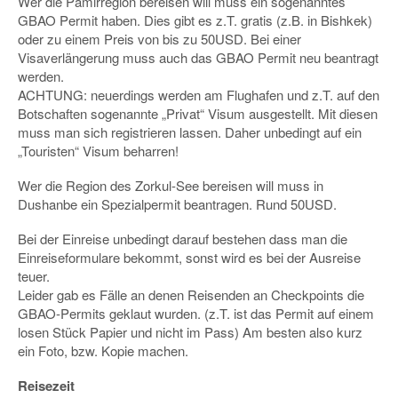
Wer die Pamirregion bereisen will muss ein sogenanntes
GBAO Permit haben. Dies gibt es z.T. gratis (z.B. in Bishkek)
oder zu einem Preis von bis zu 50USD. Bei einer
Visaverlängerung muss auch das GBAO Permit neu beantragt
werden.
ACHTUNG: neuerdings werden am Flughafen und z.T. auf den
Botschaften sogenannte „Privat“ Visum ausgestellt. Mit diesen
muss man sich registrieren lassen. Daher unbedingt auf ein
„Touristen“ Visum beharren!
Wer die Region des Zorkul-See bereisen will muss in
Dushanbe ein Spezialpermit beantragen. Rund 50USD.
Bei der Einreise unbedingt darauf bestehen dass man die
Einreiseformulare bekommt, sonst wird es bei der Ausreise
teuer.
Leider gab es Fälle an denen Reisenden an Checkpoints die
GBAO-Permits geklaut wurden. (z.T. ist das Permit auf einem
losen Stück Papier und nicht im Pass) Am besten also kurz
ein Foto, bzw. Kopie machen.
Reisezeit